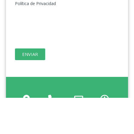
Política de Privacidad
ENVIAR
Direcci
Teléfon
Correo
Horario
ón
o
info@iber-
Lunes a